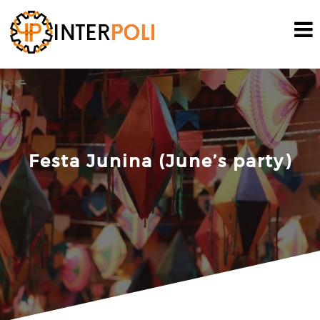
Skip
to
content
Festa Junina (June’s party)